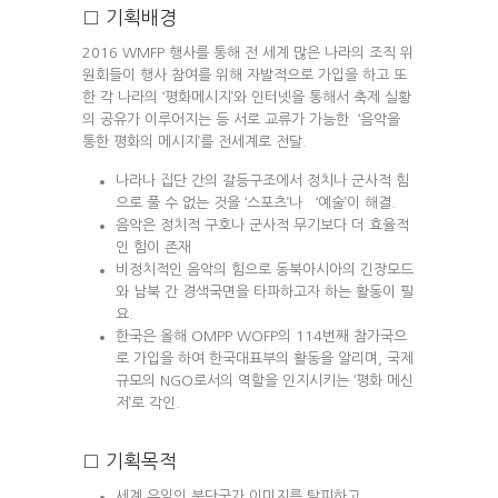
□ 기획배경
2016 WMFP 행사를 통해 전 세계 많은 나라의 조직 위
원회들이 행사 참여를 위해 자발적으로 가입을 하고 또
한 각 나라의 ‘평화메시지’와 인터넷을 통해서 축제 실황
의 공유가 이루어지는 등 서로 교류가 가능한 ‘음악을
통한 평화의 메시지’를 전세계로 전달.
나라나 집단 간의 갈등구조에서 정치나 군사적 힘
으로 풀 수 없는 것을 ‘스포츠’나 ‘예술’이 해결.
음악은 정치적 구호나 군사적 무기보다 더 효율적
인 힘이 존재
비정치적인 음악의 힘으로 동북아시아의 긴장모드
와 남북 간 경색국면을 타파하고자 하는 활동이 필
요.
한국은 올해 OMPP WOFP의 114번째 참가국으
로 가입을 하여 한국대표부의 활동을 알리며, 국제
규모의 NGO로서의 역할을 인지시키는 ‘평화 메신
저’로 각인.
□ 기획목적
세계 유일의 분단국가 이미지를 탈피하고