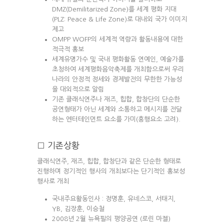
DMZ(Demilitarized Zone)를 세계 평화 지대
(PLZ: Peace & Life Zone)로 대내외 국가 이미지
제고
OMPP WOFP의 세계적 역량과 활동내용에 대한
적극적 홍보
세계유명가수 및 국내 평화활동 연예인, 예술가를
초청하여 세계평화음악축제를 개최함으로써 우리
나라의 안정적 정세와 경제발전의 무한한 가능성
을 대외적으로 알림
기존 클래식연주나 재즈, 힙합, 합창단의 단순한
공연형태가 아닌 세계와 소통하고 메시지를 전달
하는 엔터테인먼트 요소를 가미(흥행요소 고려).
□ 기존상황
클래식연주, 재즈, 힙합, 합창단과 같은 단순한 형태로
진행하며 정기적인 행사의 개최보다는 단기적인 홍보성
행사로 개최
국내주요활동인사 : 정명훈, 유네스코, 서태지,
YB, 김장훈, 이승철
2008년 2월 뉴욕필의 평양공연 (로린 마젤)