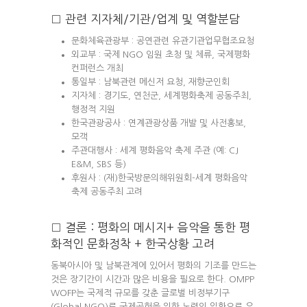
□ 관련 지자체/기관/업계 및 역할분담
문화체육관광부 : 공연관련 유관기관업무협조요청
외교부 : 국제 NGO 임원 초청 및 체류, 국제평화
컨퍼런스 개최
통일부 : 남북관련 메신저 요청, 재향군인회
지자체 : 경기도, 연천군, 세계평화축제 공동주최,
행정적 지원
한국관광공사 : 연계관광상품 개발 및 사전홍보,
모객
주관대행사 : 세계 평화음악 축제 주관 (예: CJ
E&M, SBS 등)
후원사 : (재)한국방문의해위원회-세계 평화음악
축제 공동주최 고려
□ 결론 : 평화의 메시지+ 음악을 통한 평
화적인 문화정착 + 한국상황 고려
동북아시아 및 남북관계에 있어서 평화의 기조를 만드는
것은 장기간이 시간과 많은 비용을 필요로 한다. OMPP
WOFP는 국제적 규모를 갖춘 글로벌 비정부기구
(Global NGO)로 국제공헌을 위한 노력의 일환으로 유