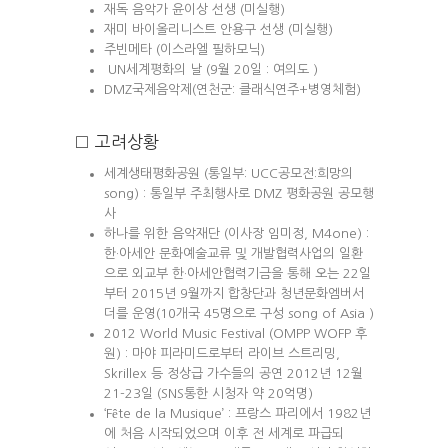
재독 음악가 윤이상 선생 (미실행)
재미 바이올리니스트 안용구 선생 (미실행)
주빈메타 (이스라엘 필하모닉)
UN세계평화의 날 (9월 20일 : 여의도 )
DMZ국제음악제(연천군: 클래식연주+병영체험)
□ 고려상황
세계생태평화공원 (통일부: UCC공모전:희망의
song) : 통일부 주최행사로 DMZ 평화공원 공모행
사
하나를 위한 음악재단 (이사장 임미정, M4one) :
한·아세안 문화예술교류 및 개발협력사업의 일환
으로 외교부 한·아세안협력기금을 통해 오는 22일
부터 2015년 9월까지 합창단과 청년문화엠버서
더를 운영(10개국 45명으로 구성 song of Asia )
2012 World Music Festival (OMPP WOFP 후
원) : 마야 피라미드로부터 라이브 스트리밍,
Skrillex 등 정상급 가수들의 공연 2012년 12월
21-23일 (SNS통한 시청자 약 20억명)
‘Fête de la Musique’ : 프랑스 파리에서 1982년
에 처음 시작되었으며 이후 전 세계로 파급되