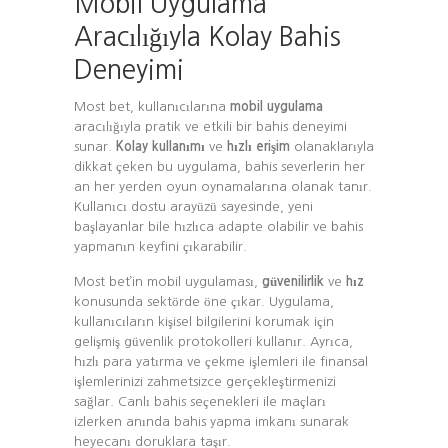
Mobil Uygulama
Aracılığıyla Kolay Bahis
Deneyimi
Most bet, kullanıcılarına
mobil uygulama
aracılığıyla pratik ve etkili bir bahis deneyimi
sunar.
Kolay kullanımı
ve
hızlı erişim
olanaklarıyla
dikkat çeken bu uygulama, bahis severlerin her
an her yerden oyun oynamalarına olanak tanır.
Kullanıcı dostu arayüzü sayesinde, yeni
başlayanlar bile hızlıca adapte olabilir ve bahis
yapmanın keyfini çıkarabilir.
Most bet’in mobil uygulaması,
güvenilirlik
ve
hız
konusunda sektörde öne çıkar. Uygulama,
kullanıcıların kişisel bilgilerini korumak için
gelişmiş güvenlik protokolleri kullanır. Ayrıca,
hızlı para yatırma ve çekme işlemleri ile finansal
işlemlerinizi zahmetsizce gerçekleştirmenizi
sağlar. Canlı bahis seçenekleri ile maçları
izlerken anında bahis yapma imkanı sunarak
heyecanı doruklara taşır.