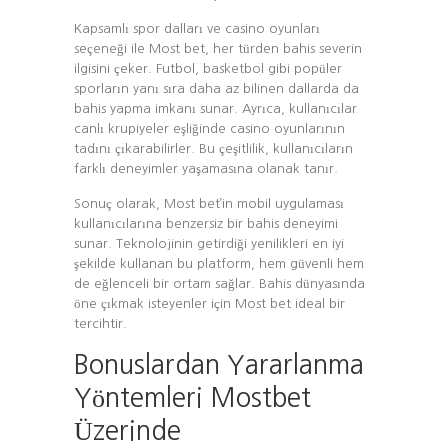
Kapsamlı spor dalları ve casino oyunları
seçeneği ile Most bet, her türden bahis severin
ilgisini çeker. Futbol, basketbol gibi popüler
sporların yanı sıra daha az bilinen dallarda da
bahis yapma imkanı sunar. Ayrıca, kullanıcılar
canlı krupiyeler eşliğinde casino oyunlarının
tadını çıkarabilirler. Bu çeşitlilik, kullanıcıların
farklı deneyimler yaşamasına olanak tanır.
Sonuç olarak, Most bet’in mobil uygulaması
kullanıcılarına benzersiz bir bahis deneyimi
sunar. Teknolojinin getirdiği yenilikleri en iyi
şekilde kullanan bu platform, hem güvenli hem
de eğlenceli bir ortam sağlar. Bahis dünyasında
öne çıkmak isteyenler için Most bet ideal bir
tercihtir.
Bonuslardan Yararlanma
Yöntemleri Mostbet
Üzerinde