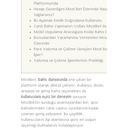
Platformunda
Hesap Güvenliğini Most Bet Üzerinde Nasıl
Sağlarsınız?
İki Aşamalı Kimlik Doğrulama Kullanımı
Canlı Bahis Yapmanın Yolları MostBet ile
Mobil Uygulama Aracılığıyla Kolay Bahis Deneyimi
Bonuslardan Yararlanma Yöntemleri Mostbet
Üzerinde
Para Yatırma ve Çekme Süreçleri Most Bet’de Nasıl
İşler?
Yatırma ve Çekme İşlemlerinin Pratikliği
Mostbet,
bahis dünyasında
öne çıkan bir
platform olarak dikkat çekiyor. Kullanıcı dostu
arayüzü ve geniş bahis seçenekleri ile
kullanıcılara eşsiz bir deneyim
sunuyor.
Mostbet’in sunduğu avantajlardan biri, spor
bahislerinden canlı casino oyunlarına kadar
uzanan geniş yelpazesi. Bu çeşitlilik,
kullanıcıların ilgi alanlarına göre en uygun
seçeneği bulmalarını kolaylaştırıyor.