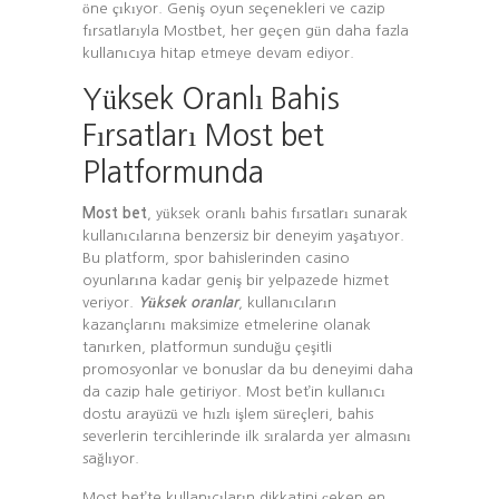
öne çıkıyor. Geniş oyun seçenekleri ve cazip
fırsatlarıyla Mostbet, her geçen gün daha fazla
kullanıcıya hitap etmeye devam ediyor.
Yüksek Oranlı Bahis
Fırsatları Most bet
Platformunda
Most bet
, yüksek oranlı bahis fırsatları sunarak
kullanıcılarına benzersiz bir deneyim yaşatıyor.
Bu platform, spor bahislerinden casino
oyunlarına kadar geniş bir yelpazede hizmet
veriyor.
Yüksek oranlar
, kullanıcıların
kazançlarını maksimize etmelerine olanak
tanırken, platformun sunduğu çeşitli
promosyonlar ve bonuslar da bu deneyimi daha
da cazip hale getiriyor. Most bet’in kullanıcı
dostu arayüzü ve hızlı işlem süreçleri, bahis
severlerin tercihlerinde ilk sıralarda yer almasını
sağlıyor.
Most bet’te kullanıcıların dikkatini çeken en