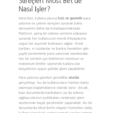
Süreçleri Most Bet’de
Nasıl İşler?
Most Bet, kullanıcılarına
hızlı ve güvenilir
para
yatırma ve çekme süreçleri sunarak bahis
deneyimini daha da kolaylaştırmaktadır.
Platform, geniş bir ödeme yöntemi yelpazesi
sunarak her kullanıcının kendi ihtiyaçlarına
uygun bir seçenek bulmasını sağlar. Kredi
kartları, e-cüzdanlar ve banka havaleleri gibi
çeşitli yöntemlerle para yatırmak mümkündür.
Her bir yöntem için belirlenen minimum ve
maksimum limitler sayesinde kullanıcılar
bütçelerine uygun şekilde işlem yapabilirler.
Para yatırma işlemleri genellikle
anında
gerçekleşir, bu da kullanıcıların hemen bahis
yapmaya başlamalarına olanak tanır. Ancak,
bazı durumlarda bankaların ya da ödeme
sağlayıcılarının politikaları nedeniyle işlem
sürelerinde küçük gecikmeler yaşanabilir. Bu tür
durumlarda Most Bet’in müşteri hizmetleri ekibi,
kullanıcılara hızlı çözüm sunmak için her zaman