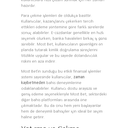
hazırdır.
Para çekme işlemleri de oldukça basittir.
Kullanıcılar, kazançlarını çekerken tercih
ettikleri ödeme yöntemine göre farklı sürelerde
sonuç alabilirler. E-cüzdanlar genellikle en hızlı
seçenek olurken, banka havaleleri birkaç iş günü
sürebilir. Most Bet, kullanıcıların güvenliğini ön
planda tutarak kimlik doğrulama süreçlerini
titizlikle uygular ve bu sayede dolandırıcılık
riskini en aza indirir.
Most Bet’in sunduğu bu etkili finansal işlemler
sistemi sayesinde kullanıcılar,
zaman
kaybetmeden
bahis deneyimlerine
odaklanabilirler. Kullanıcı dostu arayüzü ve
geniş ödeme seçenekleriyle Most Bet, sektördeki
diğer bahis platformları arasında öne
çıkmaktadır. Bu da onu hem yeni başlayanlar
hem de deneyimli bahisçiler için ideal bir seçim
haline getirir.