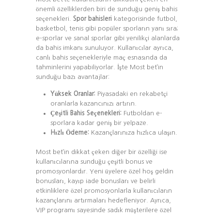
önemli özelliklerden biri de sunduğu geniş bahis
seçenekleri.
Spor bahisleri
kategorisinde futbol,
basketbol, tenis gibi popüler sporların yanı sıra;
e-sporlar ve sanal sporlar gibi yenilikçi alanlarda
da bahis imkanı sunuluyor. Kullanıcılar ayrıca,
canlı bahis seçenekleriyle maç esnasında da
tahminlerini yapabiliyorlar. İşte Most bet’in
sunduğu bazı avantajlar:
Yüksek Oranlar:
Piyasadaki en rekabetçi
oranlarla kazancınızı artırın.
Çeşitli Bahis Seçenekleri:
Futboldan e-
sporlara kadar geniş bir yelpaze.
Hızlı Ödeme:
Kazançlarınıza hızlıca ulaşın.
Most bet’in dikkat çeken diğer bir özelliği ise
kullanıcılarına sunduğu çeşitli bonus ve
promosyonlardır. Yeni üyelere özel hoş geldin
bonusları, kayıp iade bonusları ve belirli
etkinliklere özel promosyonlarla kullanıcıların
kazançlarını artırmaları hedefleniyor. Ayrıca,
VIP programı sayesinde sadık müşterilere özel