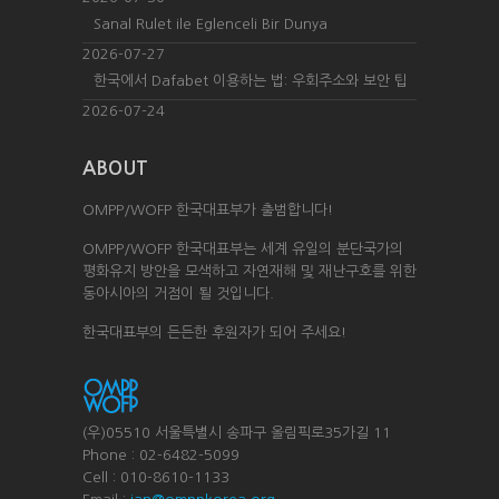
Sanal Rulet ile Eglenceli Bir Dunya
2026-07-27
한국에서 Dafabet 이용하는 법: 우회주소와 보안 팁
2026-07-24
ABOUT
OMPP/WOFP 한국대표부가 출범합니다!
OMPP/WOFP 한국대표부는 세계 유일의 분단국가의
평화유지 방안을 모색하고 자연재해 및 재난구호를 위한
동아시아의 거점이 될 것입니다.
한국대표부의 든든한 후원자가 되어 주세요!
(우)05510 서울특별시 송파구 올림픽로35가길 11
Phone : 02-6482-5099
Cell : 010-8610-1133