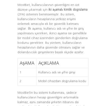
MostBet, kullanıcılarının güvenliğini en üst
düzeye çıkarmak için
iki aşamalı kimlik doğrulama
(2FA) sistemini benimsemiştir. Bu sistem,
kullanıcıların hesaplarına yetkisiz erişimi
önlemek amacıyla ek bir güvenlik katmanı
sağlar. İlk aşama, kullanıcı adı ve şifre ile giriş
yapılmasını içerirken, ikinci aşama ise genellikle
bir mobil cihaz üzerinden gönderilen doğrulama
kodunu gerektirir. Bu yöntem, kullanıcıların
hesaplarının daha güvende olmasını sağlar ve
dolandırıcılık girişimlerini büyük ölçüde azaltır.
AŞAMA
AÇIKLAMA
1
Kullanıcı adı ve şifre girişi
2
Mobil cihazdan doğrulama kodu
MostBet’in bu sistemi kullanması, sadece
kullanıcıların hesap güvenliğini artırmakla
kalmaz, aynı zamanda şirketin itibarını da