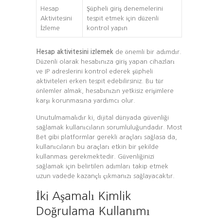
Hesap
Şüpheli giriş denemelerini
Aktivitesini
tespit etmek için düzenli
İzleme
kontrol yapın
Hesap aktivitesini izlemek
de önemli bir adımdır.
Düzenli olarak hesabınıza giriş yapan cihazları
ve IP adreslerini kontrol ederek şüpheli
aktiviteleri erken tespit edebilirsiniz. Bu tür
önlemler almak, hesabınızın yetkisiz erişimlere
karşı korunmasına yardımcı olur.
Unutulmamalıdır ki, dijital dünyada güvenliği
sağlamak kullanıcıların sorumluluğundadır. Most
Bet gibi platformlar gerekli araçları sağlasa da,
kullanıcıların bu araçları etkin bir şekilde
kullanması gerekmektedir. Güvenliğinizi
sağlamak için belirtilen adımları takip etmek
uzun vadede kazançlı çıkmanızı sağlayacaktır.
İki Aşamalı Kimlik
Doğrulama Kullanımı