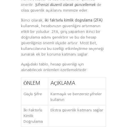
önerilir.
Şifrenizi düzenli olarak güncellemek
de
olası güvenlik açıklarını minimize eder.
İkinci olarak,
iki faktörlü kimlik doğrulama (2FA)
kullanmak, hesabınızın güvenliğini artırmanın
etkili bir yoludur. 2FA, giriş yaparken ikinci bir
doğrulama adımı gerektirir ve bu da hesap
güvenliğinizi önemli ölçüde artırır. Most Bet,
kullanıcılarına bu özelliği etkinleştirme seçeneği
sunarak ek bir koruma katmanı sağlar.
Aşağıdaki tablo, hesap güvenliği için
alınabilecek önlemleri özetlemektedir:
ÖNLEM
AÇIKLAMA
Güçlü Şifre
Karmaşık ve benzersiz şifreler
kullanın
İki Faktörlü
Ekstra güvenlik katmanı sağlar
Kimlik
Doğrulama