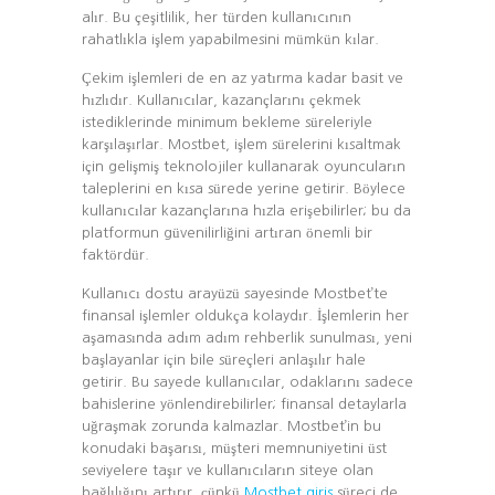
alır. Bu çeşitlilik, her türden kullanıcının
rahatlıkla işlem yapabilmesini mümkün kılar.
Çekim işlemleri de en az yatırma kadar basit ve
hızlıdır. Kullanıcılar, kazançlarını çekmek
istediklerinde minimum bekleme süreleriyle
karşılaşırlar. Mostbet, işlem sürelerini kısaltmak
için gelişmiş teknolojiler kullanarak oyuncuların
taleplerini en kısa sürede yerine getirir. Böylece
kullanıcılar kazançlarına hızla erişebilirler; bu da
platformun güvenilirliğini artıran önemli bir
faktördür.
Kullanıcı dostu arayüzü sayesinde Mostbet’te
finansal işlemler oldukça kolaydır. İşlemlerin her
aşamasında adım adım rehberlik sunulması, yeni
başlayanlar için bile süreçleri anlaşılır hale
getirir. Bu sayede kullanıcılar, odaklarını sadece
bahislerine yönlendirebilirler; finansal detaylarla
uğraşmak zorunda kalmazlar. Mostbet’in bu
konudaki başarısı, müşteri memnuniyetini üst
seviyelere taşır ve kullanıcıların siteye olan
bağlılığını artırır, çünkü
Mostbet giris
süreci de