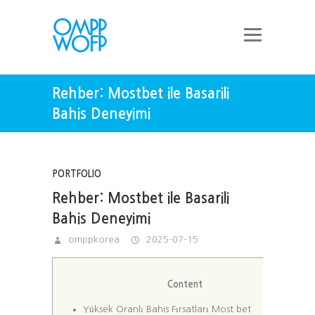
Rehber: Mostbet ile Basarili
Bahis Deneyimi
PORTFOLIO
Rehber: Mostbet ile Basarili
Bahis Deneyimi
omppkorea
2025-07-15
Content
Yüksek Oranlı Bahis Fırsatları Most bet