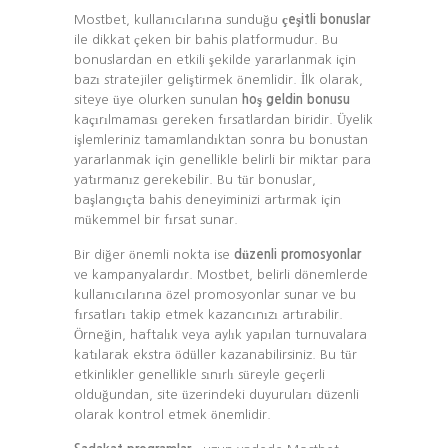
Mostbet, kullanıcılarına sunduğu
çeşitli bonuslar
ile dikkat çeken bir bahis platformudur. Bu
bonuslardan en etkili şekilde yararlanmak için
bazı stratejiler geliştirmek önemlidir. İlk olarak,
siteye üye olurken sunulan
hoş geldin bonusu
kaçırılmaması gereken fırsatlardan biridir. Üyelik
işlemleriniz tamamlandıktan sonra bu bonustan
yararlanmak için genellikle belirli bir miktar para
yatırmanız gerekebilir. Bu tür bonuslar,
başlangıçta bahis deneyiminizi artırmak için
mükemmel bir fırsat sunar.
Bir diğer önemli nokta ise
düzenli promosyonlar
ve kampanyalardır. Mostbet, belirli dönemlerde
kullanıcılarına özel promosyonlar sunar ve bu
fırsatları takip etmek kazancınızı artırabilir.
Örneğin, haftalık veya aylık yapılan turnuvalara
katılarak ekstra ödüller kazanabilirsiniz. Bu tür
etkinlikler genellikle sınırlı süreyle geçerli
olduğundan, site üzerindeki duyuruları düzenli
olarak kontrol etmek önemlidir.