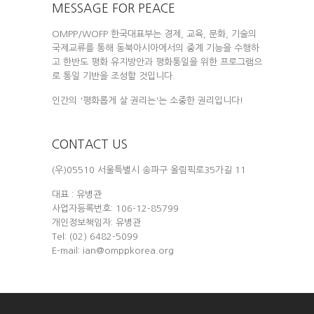
MESSAGE FOR PEACE
OMPP/WOFP 한국대표부는 경제, 교육, 문화, 기술의
국제교류를 통해 동북아시아에서의 중계 기능을 수행하
고 한반도 평화 유지방안과 평화통일을 위한 프로그램으
로 통일 기반을 조성할 것입니다.
인간의 '평화롭게 살 권리는'는 소중한 권리입니다!
CONTACT US
(우)05510 서울특별시 송파구 올림픽로35가길 11
대표 : 유병관
사업자등록번호: 106-12-85799
개인정보책임자: 유병관
Tel: (02) 6482-5099
E-mail: ian@omppkorea.org