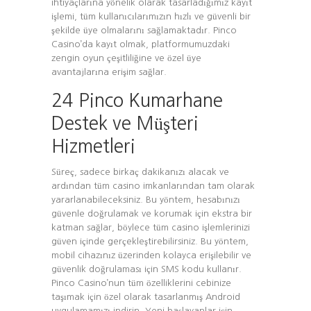
ihtiyaçlarına yönelik olarak tasarladığımız kayıt
işlemi, tüm kullanıcılarımızın hızlı ve güvenli bir
şekilde üye olmalarını sağlamaktadır. Pinco
Casino’da kayıt olmak, platformumuzdaki
zengin oyun çeşitliliğine ve özel üye
avantajlarına erişim sağlar.
24 Pinco Kumarhane
Destek ve Müşteri
Hizmetleri
Süreç, sadece birkaç dakikanızı alacak ve
ardından tüm casino imkanlarından tam olarak
yararlanabileceksiniz. Bu yöntem, hesabınızı
güvenle doğrulamak ve korumak için ekstra bir
katman sağlar, böylece tüm casino işlemlerinizi
güven içinde gerçekleştirebilirsiniz. Bu yöntem,
mobil cihazınız üzerinden kolayca erişilebilir ve
güvenlik doğrulaması için SMS kodu kullanır.
Pinco Casino’nun tüm özelliklerini cebinize
taşımak için özel olarak tasarlanmış Android
uygulamamızı indirin. Yeni başlayanlar için