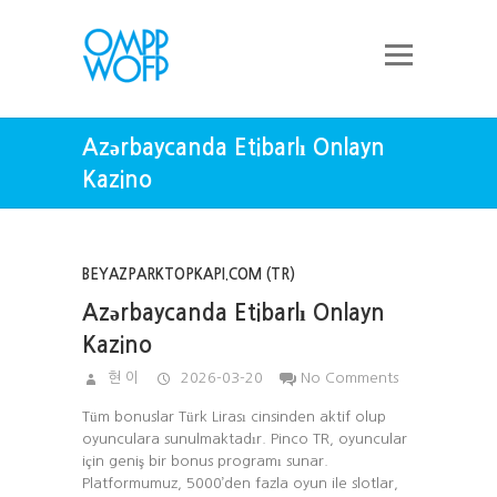
Azərbaycanda Etibarlı Onlayn
Kazino
BEYAZPARKTOPKAPI.COM (TR)
Azərbaycanda Etibarlı Onlayn
Kazino
현 이
2026-03-20
No Comments
Tüm bonuslar Türk Lirası cinsinden aktif olup
oyunculara sunulmaktadır. Pinco TR, oyuncular
için geniş bir bonus programı sunar.
Platformumuz, 5000’den fazla oyun ile slotlar,