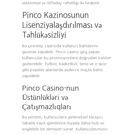
yüklənməsi və istifadəçi rahatlığı ilə fərqlənir.
Pinco Kazinosunun
Lisenziyalaşdırılması və
Təhlükəsizliyi
Bu çevrimiçi casinoda kullanıcı bahislerini
güvenle yapabilir. Pinco casino giriş yapan
kullanıcılar bu promosyonlara doğrudan katılım
gösterebilir. Futbol, basketbol, tenis ve e-spor
gibi popüler alanlarda yüzlerce maçta bahis
yapılabilir.
Pinco Casino-nun
Üstünlükləri və
Çatışmazlıqları
Bu yöntem, kullanıcılara geleneksel tarayıcı
tabanlı kayıt işlemlerine kıyasla daha hızlı ve
erişilebilir bir deneyim sunar. Kullanıcılarımızın