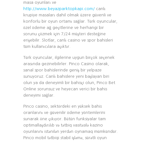
masa oyunları ve
http://www.beyazparktopkapi.com/
canlı
krupiye masaları dahil olmak üzere güvenli ve
konforlu bir oyun ortamı sağlar. Türk oyuncular,
özel ödeme ağ geçitlerine ve herhangi bir
sorunu çözmek için 7/24 müşteri desteğine
erişebilir. Slotlar, canlı casino ve spor bahisleri
tüm kullanıcılara açıktır.
Türk oyuncular, ilgilerine uygun birçok seçenek
arasında gezinebilirler. Pinco Casino olarak,
sanal spor bahislerinde geniş bir yelpaze
sunuyoruz. Canlı bahislere yeni başlayan biri
olun ya da deneyimli bir bahisçi olun, Pinco Bet
Online sorunsuz ve heyecan verici bir bahis
deneyimi sağlar.
Pinco casino, sektördeki en yüksek bahis
oranlarını ve güvenilir ödeme yöntemlerini
sunarak öne çıkıyor. Bütün funksiyalar tam
optimallaşdırılıb və tətbiq vasitəsilə kazino
oyunlarını istənilən yerdən oynamaq mümkündür.
Pinco mobil tətbiqi stabil işləmə, sürətli oyun