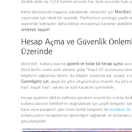
destek ekibi ise 7/24 hizmet vererek her türlü sorunda hızlı 
Bahis dünyasında başarıyı yakalamak isteyenler için
Mostbet
oyuncular için ideal bir seçimdir. Platformun sunduğu çeşitli i
sayesinde bahisçiler daha bilinçli ve kazançlı kararlar alabilirl
seviyeye taşıyın!
Hesap Açma ve Güvenlik Önleml
Üzerinde
Most Bet, kullanıcılarına
güvenli ve kolay bir hesap açma
sürec
Most Bet’in resmi web sitesine gidip “Kayıt Ol” butonuna tık
bilgilerini sağlaması istenir. Bu bilgiler arasında ad, soyad, 
Güvenliğiniz için
, güçlü bir şifre oluşturmanız önerilir; bu şifr
harf, küçük harf, rakam ve özel karakter içermelidir.
Hesap açarken dikkat edilmesi gereken önemli bir nokta da
kullanıcılarının kimliklerini doğrulamak için çeşitli belgeler ta
kartı veya pasaport gibi resmi kimlik belgeleri ile
mostbet 36
kullanıcıların hesaplarının güvenliğini sağlamak ve dolandırıc
gerçekleştirilir.