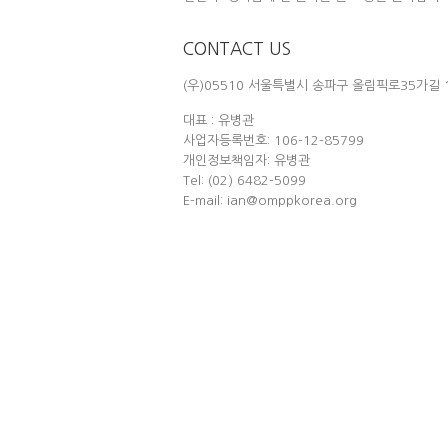
CONTACT US
(우)05510 서울특별시 송파구 올림픽로35가길 
대표 : 유병관
사업자등록번호: 106-12-85799
개인정보책임자: 유병관
Tel: (02) 6482-5099
E-mail: ian@omppkorea.org