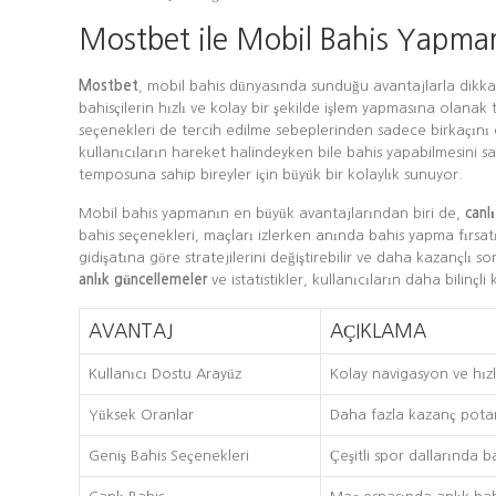
Mostbet ile Mobil Bahis Yapman
Mostbet
, mobil bahis dünyasında sunduğu avantajlarla dikka
bahisçilerin hızlı ve kolay bir şekilde işlem yapmasına olanak
seçenekleri de tercih edilme sebeplerinden sadece birkaçını 
kullanıcıların hareket halindeyken bile bahis yapabilmesini s
temposuna sahip bireyler için büyük bir kolaylık sunuyor.
Mobil bahis yapmanın en büyük avantajlarından biri de,
canl
bahis seçenekleri, maçları izlerken anında bahis yapma fırsatı
gidişatına göre stratejilerini değiştirebilir ve daha kazançlı so
anlık güncellemeler
ve istatistikler, kullanıcıların daha bilinçl
AVANTAJ
AÇIKLAMA
Kullanıcı Dostu Arayüz
Kolay navigasyon ve hızlı
Yüksek Oranlar
Daha fazla kazanç potan
Geniş Bahis Seçenekleri
Çeşitli spor dallarında b