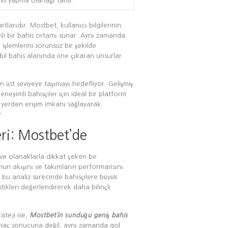
is yapma olanağı tanır.
tlarıdır. Mostbet, kullanıcı bilgilerinin
nli bir bahis ortamı sunar. Aynı zamanda
 işlemlerini sorunsuz bir şekilde
obil bahis alanında öne çıkaran unsurlar
 üst seviyeye taşımayı hedefliyor. Gelişmiş
eyimli bahisçiler için ideal bir platform
 yerden erişim imkanı sağlayarak
r.
eri: Mostbet’de
ve olanaklarla dikkat çeken bir
unun akışını ve takımların performansını
, bu analiz sürecinde bahisçilere büyük
stikleri değerlendirerek daha bilinçli
rateji ise,
Mostbet’in sunduğu geniş bahis
 maç sonucuna değil, aynı zamanda gol