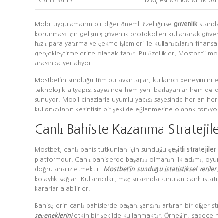
Canlı Bahis
Maç esnasında anlık bah
Mobil uygulamanın bir diğer önemli özelliği ise
güvenlik
standar
korunması için gelişmiş güvenlik protokolleri kullanarak güve
hızlı para yatırma ve çekme işlemleri ile kullanıcıların finansal
gerçekleştirmelerine olanak tanır. Bu özellikler, Mostbet’i m
arasında yer alıyor.
Mostbet’in sunduğu tüm bu avantajlar, kullanıcı deneyimini en
teknolojik altyapısı sayesinde hem yeni başlayanlar hem de den
sunuyor. Mobil cihazlarla uyumlu yapısı sayesinde her an her
kullanıcıların kesintisiz bir şekilde eğlenmesine olanak tanıyo
Canlı Bahiste Kazanma Stratejil
Mostbet, canlı bahis tutkunları için sunduğu
çeşitli stratejiler
platformdur. Canlı bahislerde başarılı olmanın ilk adımı, oy
doğru analiz etmektir.
Mostbet’in sunduğu istatistiksel veriler
kolaylık sağlar. Kullanıcılar, maç sırasında sunulan canlı istati
kararlar alabilirler.
Bahisçilerin canlı bahislerde başarı şansını artıran bir diğer st
seçeneklerini
etkin bir şekilde kullanmaktır. Örneğin, sadece