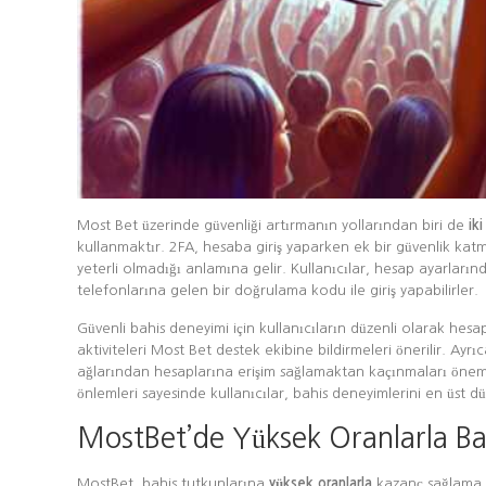
Most Bet üzerinde güvenliği artırmanın yollarından biri de
ik
kullanmaktır. 2FA, hesaba giriş yaparken ek bir güvenlik katm
yeterli olmadığı anlamına gelir. Kullanıcılar, hesap ayarlarınd
telefonlarına gelen bir doğrulama kodu ile giriş yapabilirler.
Güvenli bahis deneyimi için kullanıcıların düzenli olarak hesap
aktiviteleri Most Bet destek ekibine bildirmeleri önerilir. Ayr
ağlarından hesaplarına erişim sağlamaktan kaçınmaları öneml
önlemleri sayesinde kullanıcılar, bahis deneyimlerini en üst d
MostBet’de Yüksek Oranlarla Ba
MostBet, bahis tutkunlarına
yüksek oranlarla
kazanç sağlama f