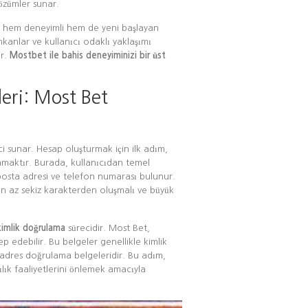
çözümler sunar.
, hem deneyimli hem de yeni başlayan
mkanlar ve kullanıcı odaklı yaklaşımı
er.
Mostbet ile bahis deneyiminizi bir üst
eri: Most Bet
i sunar. Hesap oluşturmak için ilk adım,
lamaktır. Burada, kullanıcıdan temel
e-posta adresi ve telefon numarası bulunur.
e en az sekiz karakterden oluşmalı ve büyük
kimlik doğrulama
sürecidir. Most Bet,
lep edebilir. Bu belgeler genellikle kimlik
adres doğrulama belgeleridir. Bu adım,
ılık faaliyetlerini önlemek amacıyla