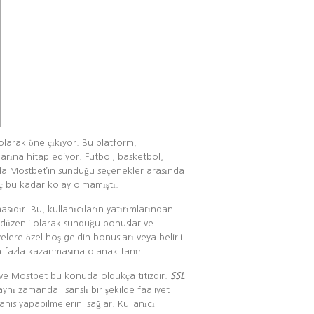
 olarak öne çıkıyor. Bu platform,
nlarına hitap ediyor. Futbol, basketbol,
r da Mostbet’in sunduğu seçenekler arasında
ç bu kadar kolay olmamıştı.
sıdır. Bu, kullanıcıların yatırımlarından
 düzenli olarak sunduğu bonuslar ve
elere özel hoş geldin bonusları veya belirli
aha fazla kazanmasına olanak tanır.
r ve Mostbet bu konuda oldukça titizdir.
SSL
aynı zamanda lisanslı bir şekilde faaliyet
ahis yapabilmelerini sağlar. Kullanıcı