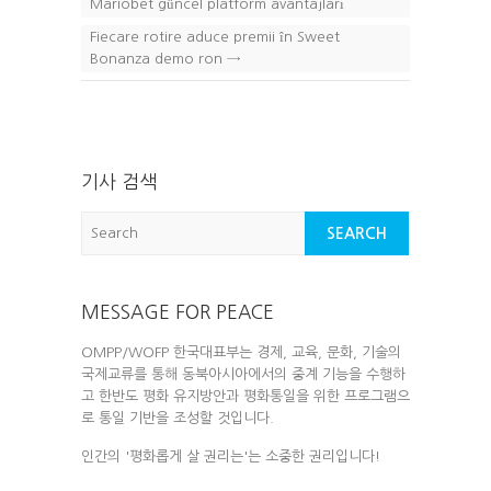
Mariobet güncel platform avantajları
Fiecare rotire aduce premii în Sweet
Bonanza demo ron
→
기사 검색
Search
MESSAGE FOR PEACE
OMPP/WOFP 한국대표부는 경제, 교육, 문화, 기술의
국제교류를 통해 동북아시아에서의 중계 기능을 수행하
고 한반도 평화 유지방안과 평화통일을 위한 프로그램으
로 통일 기반을 조성할 것입니다.
인간의 '평화롭게 살 권리는'는 소중한 권리입니다!