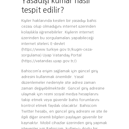
Yasadışı kumar nasıl
tespit edilir?
Kişiler haklarında kesilen bir yasadışı bahis
cezası olup olmadığını internet üzerinden
kolaylıkla öğrenebilirler. Kişilerin internet
üzerinden bu sorgulamaları yapabileceği
internet siteleri; E-devlet
(https://www.turkiye.gov.tr/kugm-ceza-
sorgulama) Uyap Vatandaş Portal
(https://vatandas.uyap.gov.tr/)
Bahiscom’a erişim sağlamak için güncel giriş
adresini kullanmak önemlidir. Yasal
düzenlemeler nedeniyle site adresi zaman
zaman değişebilmektedir. Güncel giriş adresine
ulaşmak için resmi sosyal medya hesaplarını
takip etmek veya güvenilir bahis forumlarını
kontrol etmek faydalı olacaktır. Bahiscom
Twitter hesabı, en güncel giriş adresini ve site ile
ilgili diğer önemli bilgileri paylaşan güvenilir bir
kaynaktır. Mobil cihazlar üzerinden giriş yapmak
isteyenler için Bahiscom, kullanıcı dostu bir