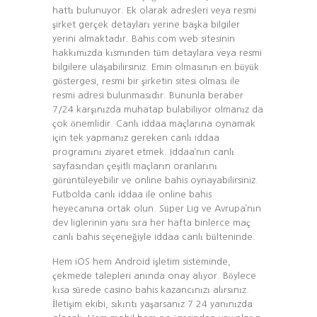
hattı bulunuyor. Ek olarak adresleri veya resmi
şirket gerçek detayları yerine başka bilgiler
yerini almaktadır. Bahis.com web sitesinin
hakkımızda kısmınden tüm detaylara veya resmi
bilgilere ulaşabilirsiniz. Emin olmasının en büyük
göstergesi, resmi bir şirketin sitesi olması ile
resmi adresi bulunmasıdır. Bununla beraber
7/24 karşınızda muhatap bulabiliyor olmanız da
çok önemlidir. Canlı iddaa maçlarına oynamak
için tek yapmanız gereken canlı iddaa
programını ziyaret etmek. Iddaa’nın canlı
sayfasından çeşitli maçların oranlarını
görüntüleyebilir ve online bahis oynayabilirsiniz.
Futbolda canlı iddaa ile online bahis
heyecanına ortak olun. Süper Lig ve Avrupa’nın
dev liglerinin yanı sıra her hafta binlerce maç
canlı bahis seçeneğiyle iddaa canlı bülteninde.
Hem iOS hem Android işletim sisteminde,
çekmede talepleri anında onay alıyor. Böylece
kısa sürede casino bahis kazancınızı alırsınız.
İletişim ekibi, sıkıntı yaşarsanız 7 24 yanınızda