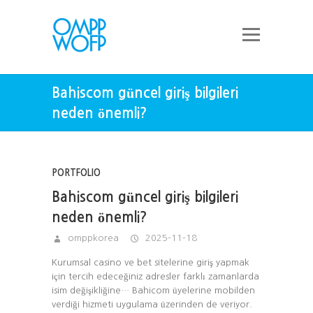
Bahiscom güncel giriş bilgileri
neden önemli?
PORTFOLIO
Bahiscom güncel giriş bilgileri
neden önemli?
omppkorea
2025-11-18
Kurumsal casino ve bet sitelerine giriş yapmak
için tercih edeceğiniz adresler farklı zamanlarda
isim değişikliğine… Bahicom üyelerine mobilden
verdiği hizmeti uygulama üzerinden de veriyor.