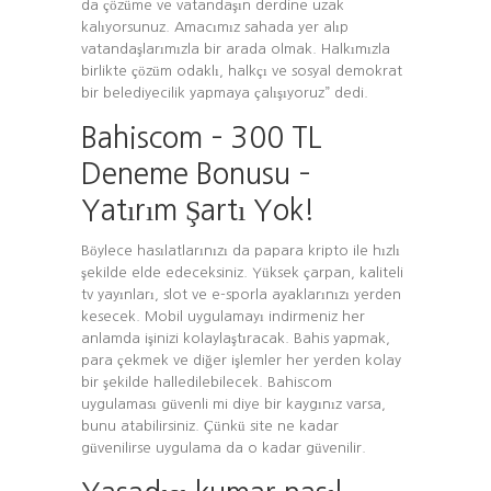
da çözüme ve vatandaşın derdine uzak
kalıyorsunuz. Amacımız sahada yer alıp
vatandaşlarımızla bir arada olmak. Halkımızla
birlikte çözüm odaklı, halkçı ve sosyal demokrat
bir belediyecilik yapmaya çalışıyoruz” dedi.
Bahiscom – 300 TL
Deneme Bonusu –
Yatırım Şartı Yok!
Böylece hasılatlarınızı da papara kripto ile hızlı
şekilde elde edeceksiniz. Yüksek çarpan, kaliteli
tv yayınları, slot ve e-sporla ayaklarınızı yerden
kesecek. Mobil uygulamayı indirmeniz her
anlamda işinizi kolaylaştıracak. Bahis yapmak,
para çekmek ve diğer işlemler her yerden kolay
bir şekilde halledilebilecek. Bahiscom
uygulaması güvenli mi diye bir kaygınız varsa,
bunu atabilirsiniz. Çünkü site ne kadar
güvenilirse uygulama da o kadar güvenilir.