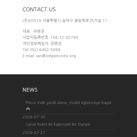
CONTACT US
(우)05510 서울특별시 송파구 올림픽로35가길 11
대표 : 유병관
사업자등록번호: 106-12-85799
개인정보책임자: 유병관
Tel: (02) 6482-5099
E-mail: ian@omppkorea.org
NEWS
Pinco indir şimdi dene, mobil eğlenceye başla
🎮
2026-07-30
Sanal Rulet ile Eglenceli Bir Dunya
2026-07-27