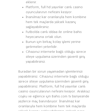
eklenir.
Platform, full hd yayınlar canlı casino
oyuncularının nefesini kesiyor.
İnanılmaz kar oranlarıyla hem kombine
hem tek maçlarda yüksek kazanç
sağlayabilirsiniz.
Futbolda canlı iddaa ile online bahis
heyecanına ortak olun.
Bunun için birkaç kolay işlemi yerine
getirmeleri yeterlidir.
Cihazınız internete bağlı olduğu sürece
siteye uygulama üzerinden güvenli giriş
yapabilirsiniz.
Buradan bir sorun yaşamadan işlemlerinizi
yapabilirsiniz. Cihazınız internete bağlı olduğu
sürece siteye uygulama üzerinden güvenli giriş
yapabilirsiniz. Platform, full hd yayınlar canlı
casino oyuncularının nefesini kesiyor. Aralıksız
coşku ve eğlence için Bahis.com tv bünyesinde
yüzlerce maç barındırıyor. İnanılmaz kar
oranlarıyla hem kombine hem tek maçlarda