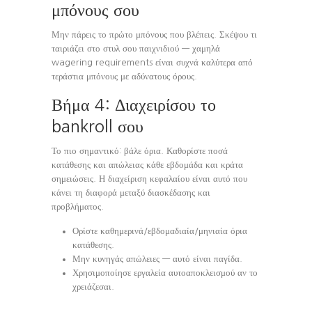
μπόνους σου
Μην πάρεις το πρώτο μπόνους που βλέπεις. Σκέψου τι
ταιριάζει στο στυλ σου παιχνιδιού — χαμηλά
wagering requirements είναι συχνά καλύτερα από
τεράστια μπόνους με αδύνατους όρους.
Βήμα 4: Διαχειρίσου το
bankroll σου
Το πιο σημαντικό: βάλε όρια. Καθορίστε ποσά
κατάθεσης και απώλειας κάθε εβδομάδα και κράτα
σημειώσεις. Η διαχείριση κεφαλαίου είναι αυτό που
κάνει τη διαφορά μεταξύ διασκέδασης και
προβλήματος.
Ορίστε καθημερινά/εβδομαδιαία/μηνιαία όρια
κατάθεσης.
Μην κυνηγάς απώλειες — αυτό είναι παγίδα.
Χρησιμοποίησε εργαλεία αυτοαποκλεισμού αν το
χρειάζεσαι.