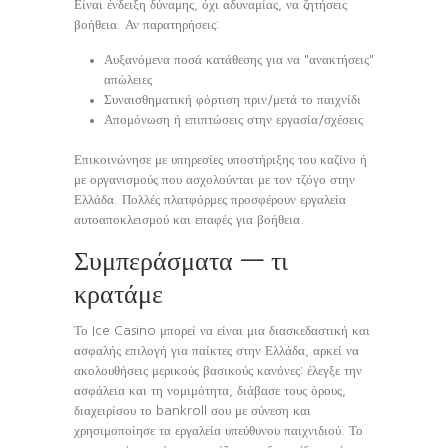
Είναι ένδειξη δύναμης, όχι αδυναμίας, να ζητήσεις
βοήθεια. Αν παρατηρήσεις:
Αυξανόμενα ποσά κατάθεσης για να "ανακτήσεις"
απώλειες
Συναισθηματική φόρτιση πριν/μετά το παιχνίδι
Απομόνωση ή επιπτώσεις στην εργασία/σχέσεις
Επικοινώνησε με υπηρεσίες υποστήριξης του καζίνο ή
με οργανισμούς που ασχολούνται με τον τζόγο στην
Ελλάδα. Πολλές πλατφόρμες προσφέρουν εργαλεία
αυτοαποκλεισμού και επαφές για βοήθεια.
Συμπεράσματα — τι
κρατάμε
Το Ice Casino μπορεί να είναι μια διασκεδαστική και
ασφαλής επιλογή για παίκτες στην Ελλάδα, αρκεί να
ακολουθήσεις μερικούς βασικούς κανόνες: έλεγξε την
ασφάλεια και τη νομιμότητα, διάβασε τους όρους,
διαχειρίσου το bankroll σου με σύνεση και
χρησιμοποίησε τα εργαλεία υπεύθυνου παιχνιδιού. Το