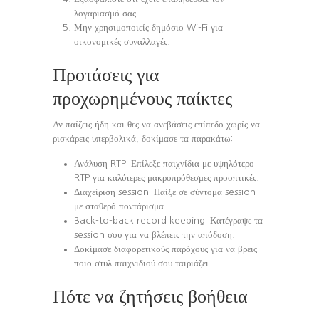
λογαριασμό σας.
Μην χρησιμοποιείς δημόσιο Wi-Fi για
οικονομικές συναλλαγές.
Προτάσεις για
προχωρημένους παίκτες
Αν παίζεις ήδη και θες να ανεβάσεις επίπεδο χωρίς να
ρισκάρεις υπερβολικά, δοκίμασε τα παρακάτω:
Ανάλυση RTP: Επίλεξε παιχνίδια με υψηλότερο
RTP για καλύτερες μακροπρόθεσμες προοπτικές.
Διαχείριση session: Παίξε σε σύντομα session
με σταθερό ποντάρισμα.
Back-to-back record keeping: Κατέγραψε τα
session σου για να βλέπεις την απόδοση.
Δοκίμασε διαφορετικούς παρόχους για να βρεις
ποιο στυλ παιχνιδιού σου ταιριάζει.
Πότε να ζητήσεις βοήθεια