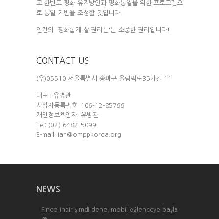
고 한반도 평화 유지방안과 평화통일을 위한 프로그램으
로 통일 기반을 조성할 것입니다.
인간의 '평화롭게 살 권리는'는 소중한 권리입니다!
CONTACT US
(우)05510 서울특별시 송파구 올림픽로35가길 11
대표 : 유병관
사업자등록번호: 106-12-85799
개인정보책임자: 유병관
Tel: (02) 6482-5099
E-mail: ian@omppkorea.org
NEWS
Pinco indir şimdi dene, mobil eğlenceye başla