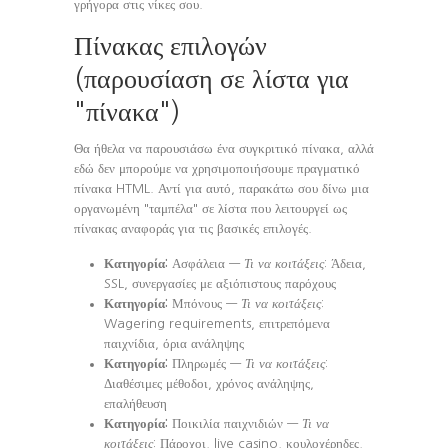
γρήγορα στις νίκες σου.
Πίνακας επιλογών
(παρουσίαση σε λίστα για
"πίνακα")
Θα ήθελα να παρουσιάσω ένα συγκριτικό πίνακα, αλλά
εδώ δεν μπορούμε να χρησιμοποιήσουμε πραγματικό
πίνακα HTML. Αντί για αυτό, παρακάτω σου δίνω μια
οργανωμένη "ταμπέλα" σε λίστα που λειτουργεί ως
πίνακας αναφοράς για τις βασικές επιλογές.
Κατηγορία:
Ασφάλεια —
Τι να κοιτάξεις
: Άδεια,
SSL, συνεργασίες με αξιόπιστους παρόχους
Κατηγορία:
Μπόνους —
Τι να κοιτάξεις
:
Wagering requirements, επιτρεπόμενα
παιχνίδια, όρια ανάληψης
Κατηγορία:
Πληρωμές —
Τι να κοιτάξεις
:
Διαθέσιμες μέθοδοι, χρόνος ανάληψης,
επαλήθευση
Κατηγορία:
Ποικιλία παιχνιδιών —
Τι να
κοιτάξεις
: Πάροχοι, live casino, κουλοχέρηδες,