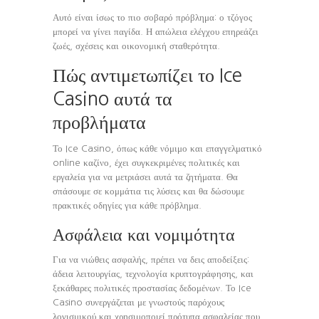
Αυτό είναι ίσως το πιο σοβαρό πρόβλημα: ο τζόγος
μπορεί να γίνει παγίδα. Η απώλεια ελέγχου επηρεάζει
ζωές, σχέσεις και οικονομική σταθερότητα.
Πώς αντιμετωπίζει το Ice
Casino αυτά τα
προβλήματα
Το Ice Casino, όπως κάθε νόμιμο και επαγγελματικό
online καζίνο, έχει συγκεκριμένες πολιτικές και
εργαλεία για να μετριάσει αυτά τα ζητήματα. Θα
σπάσουμε σε κομμάτια τις λύσεις και θα δώσουμε
πρακτικές οδηγίες για κάθε πρόβλημα.
Ασφάλεια και νομιμότητα
Για να νιώθεις ασφαλής, πρέπει να δεις αποδείξεις:
άδεια λειτουργίας, τεχνολογία κρυπτογράφησης, και
ξεκάθαρες πολιτικές προστασίας δεδομένων. Το Ice
Casino συνεργάζεται με γνωστούς παρόχους
λογισμικού και χρησιμοποιεί πρότυπα ασφαλείας που