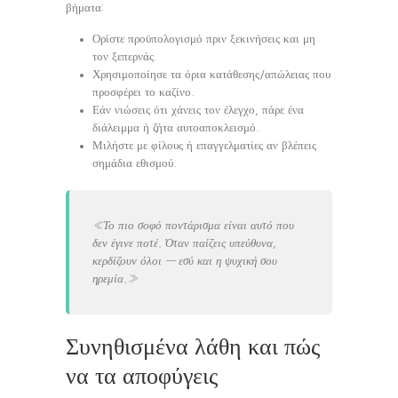
βήματα:
Ορίστε προϋπολογισμό πριν ξεκινήσεις και μη
τον ξεπερνάς.
Χρησιμοποίησε τα όρια κατάθεσης/απώλειας που
προσφέρει το καζίνο.
Εάν νιώσεις ότι χάνεις τον έλεγχο, πάρε ένα
διάλειμμα ή ζήτα αυτοαποκλεισμό.
Μιλήστε με φίλους ή επαγγελματίες αν βλέπεις
σημάδια εθισμού.
«Το πιο σοφό ποντάρισμα είναι αυτό που
δεν έγινε ποτέ. Όταν παίζεις υπεύθυνα,
κερδίζουν όλοι — εσύ και η ψυχική σου
ηρεμία.»
Συνηθισμένα λάθη και πώς
να τα αποφύγεις