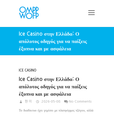
Ice Casino στην Ελλάδα: Ο
απόλυτος οδηγός για να παίξεις
έξυπνα και με ασφάλεια
ICE CASINO
Ice Casino στην Ελλάδα: Ο
απόλυτος οδηγός για να παίξεις
έξυπνα και με ασφάλεια
현 이
2026-05-08
No Comments
Το διαδίκτυο έχει γεμίσει με πλατφόρμες τζόγου, αλλά