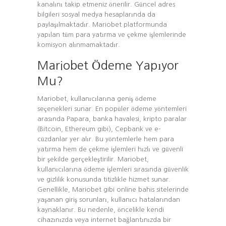
kanalını takip etmeniz önerilir. Güncel adres
bilgileri sosyal medya hesaplarında da
paylaşılmaktadır. Mariobet platformunda
yapılan tüm para yatırma ve çekme işlemlerinde
komisyon alınmamaktadır.
Mariobet Ödeme Yapıyor
Mu?
Mariobet, kullanıcılarına geniş ödeme
seçenekleri sunar. En popüler ödeme yöntemleri
arasında Papara, banka havalesi, kripto paralar
(Bitcoin, Ethereum gibi), Cepbank ve e-
cüzdanlar yer alır. Bu yöntemlerle hem para
yatırma hem de çekme işlemleri hızlı ve güvenli
bir şekilde gerçekleştirilir. Mariobet,
kullanıcılarına ödeme işlemleri sırasında güvenlik
ve gizlilik konusunda titizlikle hizmet sunar.
Genellikle, Mariobet gibi online bahis sitelerinde
yaşanan giriş sorunları, kullanıcı hatalarından
kaynaklanır. Bu nedenle, öncelikle kendi
cihazınızda veya internet bağlantınızda bir