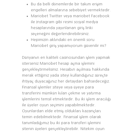
Bu da belli dönemlerde bir takım erişim
engelleri almalarına sebebiyet vermektedir.
Mariobet Twitter veya mariobet Facebook
ile Instagram gibi resmi sosyal medya
hesaplarında yayınlanan giriş linki
seçeneğini değerlendirebilirsiniz.
Hepimizin aklındaki en önemli soru
Mariobet giriş yapamıyorum güvenilir mi?
Dünyanın en kaliteli casinosundan işlem yapmak
isterseniz Mariobet hesap açma işlemini
gerçekleştirmelisiniz. Hesabın açılması hakkında
merak ettiğiniz yada siteyi kullandığınız süreçte
ihtiyaç duyacağınız her detaydan bahsedeceğiz.
Finansal işlemler siteye veya üyeye para
transferini mümkün kılan çekme ve yatırma
işlemlerini temsil etmektedir. Bu iki işlem aracılığı
ile üyeler oyun seçimini yapabilmektedir.
Oyunlardan elde etmiş oldukları kazançları
temin edebilmektedir. Finansal işlem olarak
tanımladığımız bu iki para transferi işlemini
sitenin üyeleri gerçekleştirebilir. Nitekim oyun