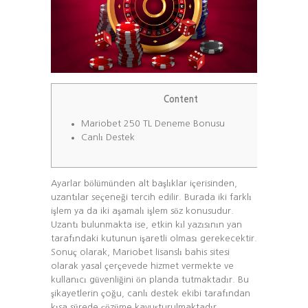
Content
Mariobet 250 TL Deneme Bonusu
Canlı Destek
Ayarlar bölümünden alt başlıklar içerisinden,
uzantılar seçeneği tercih edilir. Burada iki farklı
işlem ya da iki aşamalı işlem söz konusudur.
Uzantı bulunmakta ise, etkin kıl yazısının yan
tarafındaki kutunun işaretli olması gerekecektir.
Sonuç olarak, Mariobet lisanslı bahis sitesi
olarak yasal çerçevede hizmet vermekte ve
kullanıcı güvenliğini ön planda tutmaktadır. Bu
şikayetlerin çoğu, canlı destek ekibi tarafından
kısa sürede çözüme kavuşturulmaktadır.