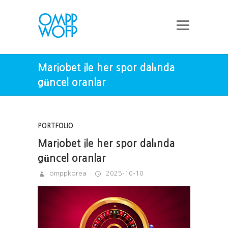
Mariobet ile her spor dalında
güncel oranlar
PORTFOLIO
Mariobet ile her spor dalında
güncel oranlar
omppkorea
2025-10-10