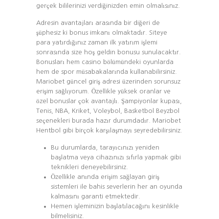
gerçek bililerinizi verdiğinizden emin olmalısınız.
Adresin avantajları arasında bir diğeri de
şüphesiz ki bonus imkanı olmaktadır. Siteye
para yatırdığınız zaman ilk yatırım işlemi
sonrasında size hoş geldin bonusu sunulacaktır.
Bonusları hem casino bölümündeki oyunlarda
hem de spor müsabakalarında kullanabilirsiniz.
Mariobet güncel giriş adresi üzerinden sorunsuz
erişim sağlıyorum. Özellikle yüksek oranlar ve
özel bonuslar çok avantajlı. Şampiyonlar kupası,
Tenis, NBA, Kriket, Voleybol, Basketbol Beyzbol
seçenekleri burada hazır durumdadır. Mariobet
Hentbol gibi birçok karşılaşmayı seyredebilirsiniz.
Bu durumlarda, tarayıcınızı yeniden
başlatma veya cihazınızı sıfırla yapmak gibi
teknikleri deneyebilirsiniz.
Özellikle anında erişim sağlayan giriş
sistemleri ile bahis severlerin her an oyunda
kalmasını garanti etmektedir.
Hemen işleminizin başlatılacağını kesinlikle
bilmelisiniz.