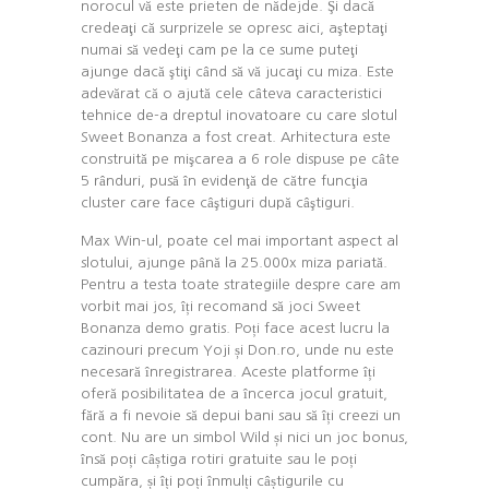
norocul vă este prieten de nădejde. Şi dacă
credeaţi că surprizele se opresc aici, aşteptaţi
numai să vedeţi cam pe la ce sume puteţi
ajunge dacă ştiţi când să vă jucaţi cu miza. Este
adevărat că o ajută cele câteva caracteristici
tehnice de-a dreptul inovatoare cu care slotul
Sweet Bonanza a fost creat. Arhitectura este
construită pe mişcarea a 6 role dispuse pe câte
5 rânduri, pusă în evidenţă de către funcţia
cluster care face câştiguri după câştiguri.
Max Win-ul, poate cel mai important aspect al
slotului, ajunge până la 25.000x miza pariată.
Pentru a testa toate strategiile despre care am
vorbit mai jos, îți recomand să joci Sweet
Bonanza demo gratis. Poți face acest lucru la
cazinouri precum Yoji și Don.ro, unde nu este
necesară înregistrarea. Aceste platforme îți
oferă posibilitatea de a încerca jocul gratuit,
fără a fi nevoie să depui bani sau să îți creezi un
cont. Nu are un simbol Wild și nici un joc bonus,
însă poți câștiga rotiri gratuite sau le poți
cumpăra, și îți poți înmulți câștigurile cu