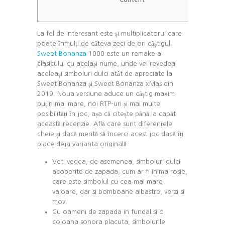
La fel de interesant este și multiplicatorul care
poate înmulți de câteva zeci de ori câștigul.
Sweet Bonanza
1000 este un remake al
clasicului cu același nume, unde vei revedea
aceleași simboluri dulci atât de apreciate la
Sweet Bonanza și Sweet Bonanza xMas din
2019. Noua versiune aduce un câștig maxim
puțin mai mare, noi RTP-uri și mai multe
posibilități în joc, așa că citește până la capăt
această recenzie. Află care sunt diferențele
cheie și dacă merită să încerci acest joc dacă îți
place deja varianta originală.
Veti vedea, de asemenea, simboluri dulci
acoperite de zapada, cum ar fi inima rosie,
care este simbolul cu cea mai mare
valoare, dar si bomboane albastre, verzi si
mov.
Cu oameni de zapada in fundal si o
coloana sonora placuta, simbolurile