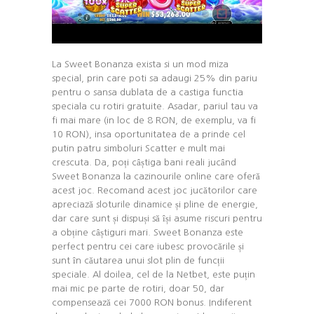
La Sweet Bonanza exista si un mod miza
special, prin care poti sa adaugi 25% din pariu
pentru o sansa dublata de a castiga functia
speciala cu rotiri gratuite. Asadar, pariul tau va
fi mai mare (in loc de 8 RON, de exemplu, va fi
10 RON), insa oportunitatea de a prinde cel
putin patru simboluri Scatter e mult mai
crescuta. Da, poți câștiga bani reali jucând
Sweet Bonanza la cazinourile online care oferă
acest joc. Recomand acest joc jucătorilor care
apreciază sloturile dinamice și pline de energie,
dar care sunt și dispuși să își asume riscuri pentru
a obține câștiguri mari. Sweet Bonanza este
perfect pentru cei care iubesc provocările și
sunt în căutarea unui slot plin de funcții
speciale. Al doilea, cel de la Netbet, este puțin
mai mic pe parte de rotiri, doar 50, dar
compensează cei 7000 RON bonus. Indiferent